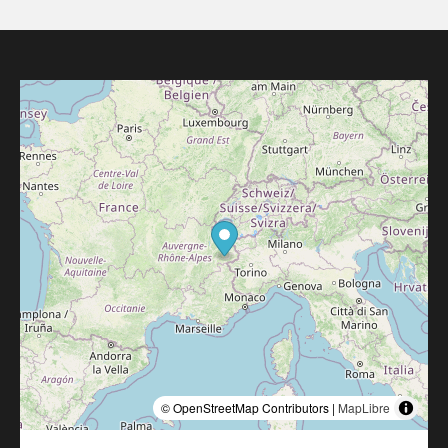
© OpenStreetMap Contributors |
MapLibre